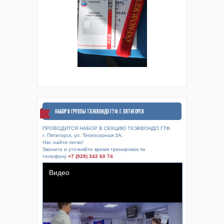
НАБОР В ГРУППЫ ТХЭКВОНДО ГТФ. Г. ПЯТИГОРСК
ПРОВОДИТСЯ НАБОР В СЕКЦИЮ ТХЭКВОНДО ГТФ.
г. Пятигорск, ул. Теплосерная 3А.
Нас найти легко!
Звоните и уточняйте время тренировок по
телефону
+7 (928) 342 60 74