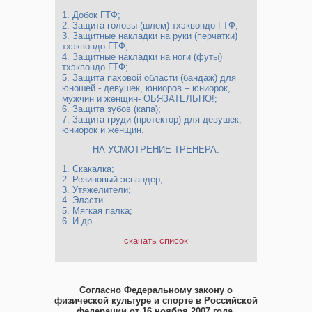
1.​ Добок ГТФ;
2.​ Защита головы (шлем) тхэквондо ГТФ;
3.​ Защитные накладки на руки (перчатки)
тхэквондо ГТФ;
4.​ Защитные накладки на ноги (футы)
тхэквондо ГТФ;
5.​ Защита паховой области (бандаж) для
юношей - девушек, юниоров – юниорок,
мужчин и женщин- ОБЯЗАТЕЛЬНО!;
6.​ Защита зубов (капа);
7.​ Защита груди (протектор) для девушек,
юниорок и женщин.
НА УСМОТРЕНИЕ ТРЕНЕРА:
1.​ Скакалка;
2.​ Резиновый эспандер;
3.​ Утяжелители;
4.​ Эласти
5.​ Мягкая палка;
6.​ И др.
скачать список
Согласно Федеральному закону о
физической культуре и спорте в Российской
федерации от 16 ноября 2007 года.