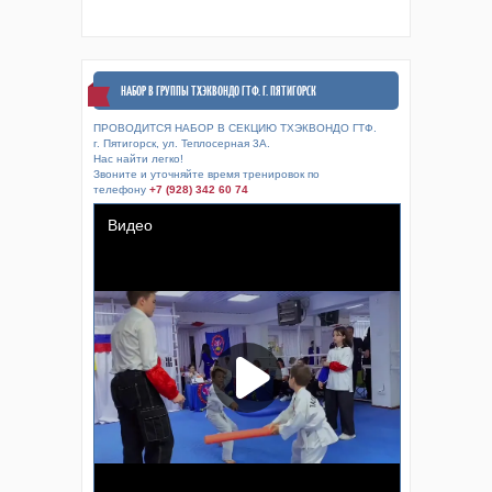
НАБОР В ГРУППЫ ТХЭКВОНДО ГТФ. Г. ПЯТИГОРСК
ПРОВОДИТСЯ НАБОР В СЕКЦИЮ ТХЭКВОНДО ГТФ.
г. Пятигорск, ул. Теплосерная 3А.
Нас найти легко!
Звоните и уточняйте время тренировок по
телефону
+7 (928) 342 60 74