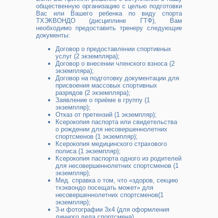
общественную организацию с целью подготовки
Вас или Вашего ребенка по виду спорта
ТХЭКВОНДО (дисциплине ГТФ), Вам
необходимо предоставить тренеру следующие
документы:
Договор о предоставлении спортивных
услуг (2 экземпляра);
Договор о внесении членского взноса (2
экземпляра);
Договор на подготовку документации для
присвоения массовых спортивных
разрядов (2 экземпляра);
Заявление о приёме в группу (1
экземпляр);
Отказ от претензий (1 экземпляр);
Ксерокопия паспорта или свидетельства
о рождении для несовершеннолетних
спортсменов (1 экземпляр);
Ксерокопия медицинского страхового
полиса (1 экземпляр);
Ксерокопия паспорта одного из родителей
для несовершеннолетних спортсменов (1
экземпляр);
Мед. справка о том, что «здоров, секцию
тхэквондо посещать может» для
несовершеннолетних спортсменов(1
экземпляр);
3-и фотографии 3x4 (для оформления
личного дела спортсмена).