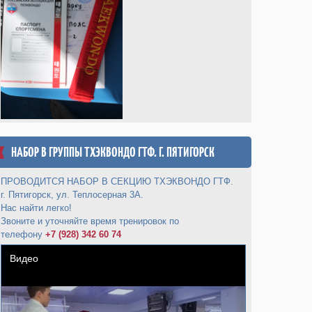
НАБОР В ГРУППЫ ТХЭКВОНДО ГТФ. Г. ПЯТИГОРСК
ПРОВОДИТСЯ НАБОР В СЕКЦИЮ ТХЭКВОНДО ГТФ.
г. Пятигорск, ул. Теплосерная 3А.
Нас найти легко!
Звоните и уточняйте время тренировок по
телефону
+7 (928) 342 60 74