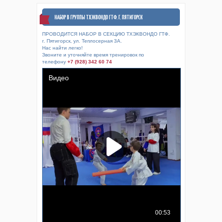
НАБОР В ГРУППЫ ТХЭКВОНДО ГТФ. Г. ПЯТИГОРСК
ПРОВОДИТСЯ НАБОР В СЕКЦИЮ ТХЭКВОНДО ГТФ.
г. Пятигорск, ул. Теплосерная 3А.
Нас найти легко!
Звоните и уточняйте время тренировок по
телефону
+7 (928) 342 60 74