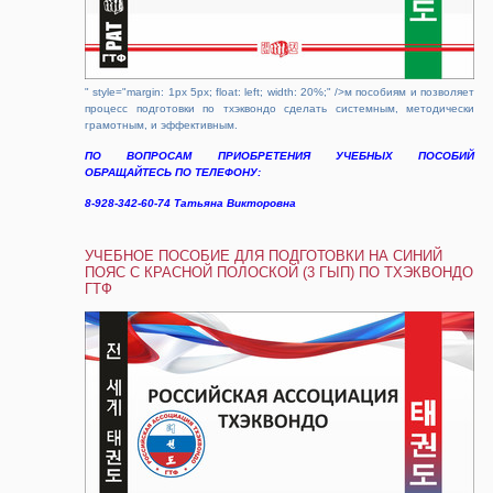
" style="margin: 1px 5px; float: left; width: 20%;" />м пособиям и позволяет
процесс подготовки по тхэквондо сделать системным, методически
грамотным, и эффективным.
ПО ВОПРОСАМ ПРИОБРЕТЕНИЯ УЧЕБНЫХ ПОСОБИЙ
ОБРАЩАЙТЕСЬ ПО ТЕЛЕФОНУ:
8-928-342-60-74 Татьяна Викторовна
УЧЕБНОЕ ПОСОБИЕ ДЛЯ ПОДГОТОВКИ НА СИНИЙ
ПОЯС С КРАСНОЙ ПОЛОСКОЙ (3 ГЫП) ПО ТХЭКВОНДО
ГТФ