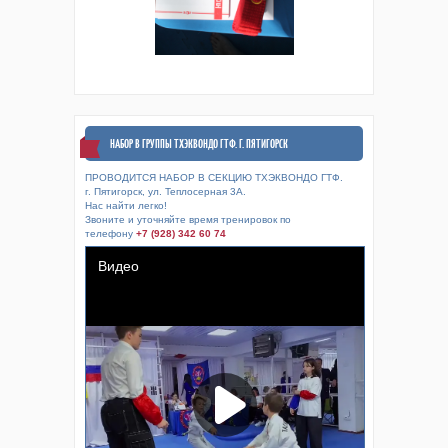
НАБОР В ГРУППЫ ТХЭКВОНДО ГТФ. Г. ПЯТИГОРСК
ПРОВОДИТСЯ НАБОР В СЕКЦИЮ ТХЭКВОНДО ГТФ.
г. Пятигорск, ул. Теплосерная 3А.
Нас найти легко!
Звоните и уточняйте время тренировок по
телефону
+7 (928) 342 60 74