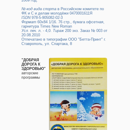
2009 год.
№-код вида спорта
в Российском комитете по
ФК и С и делам молодёжи 0470001611Я
ISDN
978-5-905082-02-3
Формат
60х84 1/16. 76 стр., бумага офсетная,
гарнитура Times New Roman
Усл. печ.
л. - 4,0.
Тираж
200 экз. Заказ № 003 от
20.08.2010
Отпечатано в типографии ООО "Бетта-Принт" г.
Ставрополь, ул. Спартака, 8
"ДОБРАЯ
ДОРОГА К
ЗДОРОВЬЮ"
авторские
программы