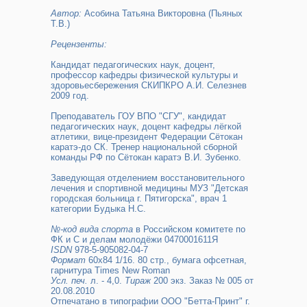
Автор:
Асобина Татьяна Викторовна (Пьяных
Т.В.)
Рецензенты:
Кандидат педагогических наук, доцент,
профессор кафедры физической культуры и
здоровьесбережения СКИПКРО А.И. Селезнев
2009 год.
Преподаватель ГОУ ВПО "СГУ", кандидат
педагогических наук, доцент кафедры лёгкой
атлетики, вице-президент Федерации Сётокан
каратэ-до СК. Тренер национальной сборной
команды РФ по Сётокан каратэ В.И. Зубенко.
Заведующая отделением восстановительного
лечения и спортивной медицины МУЗ "Детская
городская больница г. Пятигорска", врач 1
категории Будыка Н.С.
№-код вида спорта
в Российском комитете по
ФК и С и делам молодёжи 0470001611Я
ISDN
978-5-905082-04-7
Формат
60х84 1/16. 80 стр., бумага офсетная,
гарнитура Times New Roman
Усл. печ.
л. - 4,0.
Тираж
200 экз. Заказ № 005 от
20.08.2010
Отпечатано в типографии ООО "Бетта-Принт" г.