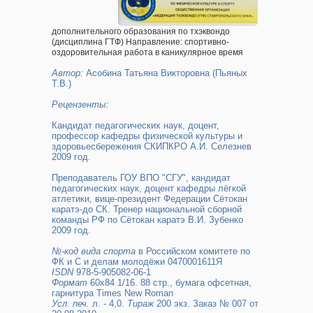
дополнительного образования по тхэквондо
(дисциплина ГТФ) Направление: спортивно-
оздоровительная работа в каникулярное время
Автор:
Асобина Татьяна Викторовна (Пьяных
Т.В.)
Рецензенты:
Кандидат педагогических наук, доцент,
профессор кафедры физической культуры и
здоровьесбережения СКИПКРО А.И. Селезнев
2009 год.
Преподаватель ГОУ ВПО "СГУ", кандидат
педагогических наук, доцент кафедры лёгкой
атлетики, вице-президент Федерации Сётокан
каратэ-до СК. Тренер национальной сборной
команды РФ по Сётокан каратэ В.И. Зубенко
2009 год.
№-код вида спорта
в Российском комитете по
ФК и С и делам молодёжи 0470001611Я
ISDN
978-5-905082-06-1
Формат
60х84 1/16. 88 стр., бумага офсетная,
гарнитура Times New Roman
Усл. печ.
л. - 4,0.
Тираж
200 экз. Заказ № 007 от