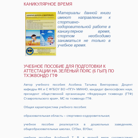
КАНИКУЛЯРНОЕ ВРЕМЯ
Материалы данной книги
имеют направление к
спортивно-
оздоровительной работе в
каникулярное время,
спортом необходимо
заниматься не только в
учебное время.
УЧЕБНОЕ ПОСОБИЕ ДЛЯ ПОДГОТОВКИ К
АТТЕСТАЦИИ НА ЗЕЛЕНЫЙ ПОЯС (6 ГЫП) ПО
ТХЭКВОНДО ГТФ
Автор учебного пособия: Асобина Татьяна Викторовна: Доцент
кафедры ФК и С ФГБОУ ВО «ПГУ» МИАНО, кандидат философских наук,
президент общественной организации «Федерация тхэквондо (ГТФ)
Ставропольского края», МС по тхэквондо ГТФ.
Общая характеристика учебного пособия:
образовательная область – спортивно-оздоровительная;
учебное пособие реализуется в дошкольных заведениях,
общеобразовательных школах, СУЗах, ВУЗах;
учебное пособие Асобиной Т. В. в полной мере соответствует