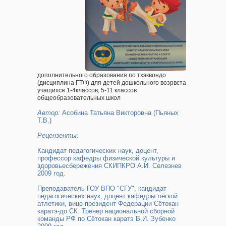
дополнительного образования по тхэквондо
(дисциплина ГТФ) для детей дошкольного возрвста
учащихся 1-4классов, 5-11 классов
общеобразовательных школ
Автор:
Асобина Татьяна Викторовна (Пьяных
Т.В.)
Рецензенты:
Кандидат педагогических наук, доцент,
профессор кафедры физической культуры и
здоровьесбережения СКИПКРО А.И. Селезнев
2009 год.
Преподаватель ГОУ ВПО "СГУ", кандидат
педагогических наук, доцент кафедры лёгкой
атлетики, вице-президент Федерации Сётокан
каратэ-до СК. Тренер национальной сборной
команды РФ по Сётокан каратэ В.И. Зубенко