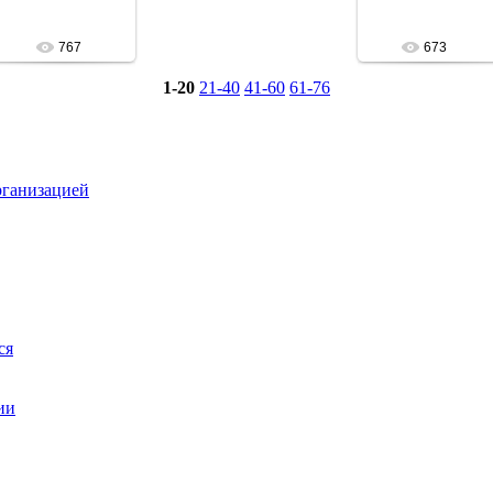
Асобина
Асобина
767
673
1-20
21-40
41-60
61-76
рганизацией
ся
ии