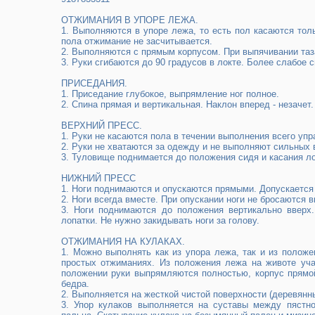
ОТЖИМАНИЯ В УПОРЕ ЛЕЖА.
1. Выполняются в упоре лежа, то есть пол касаются тол
пола отжимание не засчитывается.
2. Выполняются с прямым корпусом. При выпячивании таза
3. Руки сгибаются до 90 градусов в локте. Более слабое с
ПРИСЕДАНИЯ.
1. Приседание глубокое, выпрямление ног полное.
2. Спина прямая и вертикальная. Наклон вперед - незачет.
ВЕРХНИЙ ПРЕСС.
1. Руки не касаются пола в течении выполнения всего упр
2. Руки не хватаются за одежду и не выполняют сильных
3. Туловище поднимается до положения сидя и касания ло
НИЖНИЙ ПРЕСС
1. Ноги поднимаются и опускаются прямыми. Допускается
2. Ноги всегда вместе. При опускании ноги не бросаются вн
3. Ноги поднимаются до положения вертикально вверх.
лопатки. Не нужно закидывать ноги за голову.
ОТЖИМАНИЯ НА КУЛАКАХ.
1. Можно выполнять как из упора лежа, так и из положе
простых отжиманиях. Из положения лежа на животе уча
положении руки выпрямляются полностью, корпус прямой
бедра.
2. Выполняется на жесткой чистой поверхности (деревянны
3. Упор кулаков выполняется на суставы между пястно