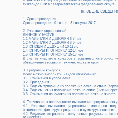
К участию в конкурсе допускаются спортсмены секций, к
тхэквондо ГТФ в северокавказском федеральном округе.
III. ОБЩИЕ СВЕДЕН
1.​ Сроки проведения
Сроки проведения: 01 июня - 31 августа 2017 г.
2. Участники соревнований
ЛИЧНОЕ УЧАСТИЕ
1.1 МАЛЬЧИКИ И ДЕВОЧКИ 6-7 лет
1.2 МАЛЬЧИКИ И ДЕВОЧКИ 8-9 лет
1.3 ЮНОШИ И ДЕВУШКИ 10-11 лет
1.4 ЮНИОРЫ И ЮНИОРКИ 12-14 лет
1.5 ЮНИОРЫ И ЮНИОРКИ 15-17 лет
В случае участия в конкурсе в указанных категориях м
объединения весовых и технических категорий.
3. Программы конкурса.
Всего можно выполнять 5 видов упражнений:
3.1. Отжимания в упоре лежа.
3.2. Приседания.
3.3. Подъем туловища из положения лежа на спине (верхн
3.4. Подъем ног из положения лежа на спине (нижний прес
3.5. Отжимания на кулаках из положения лежа на животе.
4.​ Требования к правильности выполнения программ конку
4.1 Участник выполняет упражнения марафона под 
выполнения, фиксируют результат и суммируют накопител
4.2 Родители отправляют полученные результаты ежене
9187833311