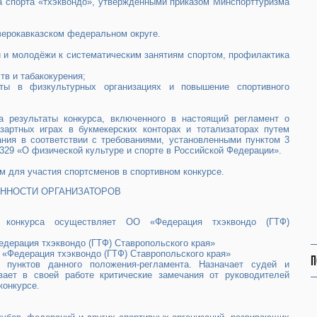
ида спорта «тхэквондо», утвержденными приказом Минспорттуризма
еверокавказском федеральном округе.
ей и молодёжи к систематическим занятиям спортом, профилактика
тв и табакокурения;
оты в физкультурных организациях и повышение спортивного
а результаты конкурса, включенного в настоящий регламент о
зартных играх в букмекерских конторах и тотализаторах путем
ния в соответствии с требованиями, установленными пунктом 3
 329 «О физической культуре и спорте в Российской Федерации».
м для участия спортсменов в спортивном конкурсе.
ЗАННОСТИ ОРГАНИЗАТОРОВ
м конкурса осуществляет ОО «Федерация тхэквондо (ГТФ)
едерация тхэквондо (ГТФ) Ставропольского края»
О «Федерация тхэквондо (ГТФ) Ставропольского края»
П
 пунктов данного положения-регламента. Назначает судей и
вает в своей работе критические замечания от руководителей
конкурсе.