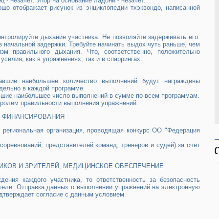
 - незачет. Упор на основание ладони - незачет.
шо отображает рисунок из энциклопедии тхэквондо, написанной
нтролируйте дыхание участника. Не позволяйте задерживать его.
 начальной задержки. Требуйте начинать выдох чуть раньше, чем
зм правильного дыхания. Что, соответственно, положительно
силия, как в упражнениях, так и в спаррингах.
равшие наибольшее количество выполнений будут награждены
дельно в каждой программе.
равшие наибольшее число выполнений в сумме по всем программам.
нтролем правильности выполнения упражнений.
ИЯ ФИНАНСИРОВАНИЯ
ет региональная организация, проводящая конкурс ОО "Федерация
 соревнований, представителей команд, тренеров и судей) за счет
С
НИКОВ И ЗРИТЕЛЕЙ, МЕДИЦИНСКОЕ ОБЕСПЕЧЕНИЕ
дения каждого участника, то ответственность за безопасность
ители. Отправка данных о выполнении упражнений на электронную
одтверждает согласие с данным условием.