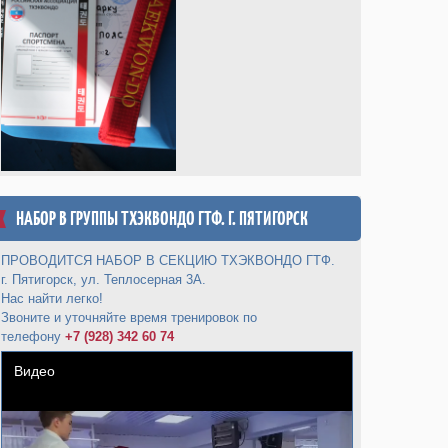
НАБОР В ГРУППЫ ТХЭКВОНДО ГТФ. Г. ПЯТИГОРСК
ПРОВОДИТСЯ НАБОР В СЕКЦИЮ ТХЭКВОНДО ГТФ.
г. Пятигорск, ул. Теплосерная 3А.
Нас найти легко!
Звоните и уточняйте время тренировок по
телефону
+7 (928) 342 60 74