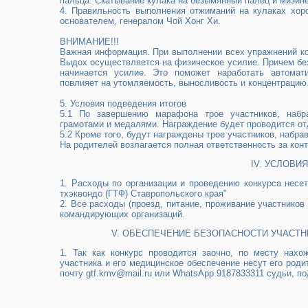
пальца. Скатывание кулака на безымянный палец и мизинец
4. Правильность выполнения отжиманий на кулаках хоро
основателем, генералом Чой Хонг Хи.
ВНИМАНИЕ!!!
Важная информация. При выполнении всех упражнений ко
Выдох осуществляется на физическое усилие. Причем без
начинается усилие. Это поможет наработать автомати
повлияет на утомляемость, выносливость и концентрацию у
5.​ Условия подведения итогов
5.1​ По завершению марафона трое участников, наб
грамотами и медалями. Награждение будет проводится от
5.2​ Кроме того, будут награждены трое участников, наб
На родителей возлагается полная ответственность за ко
IV.​ УСЛОВ
1.​ Расходы по организации и проведению конкурса нес
тхэквондо (ГТФ) Ставропольского края"
2.​ Все расходы (проезд, питание, проживание участников
командирующих организаций.
V.​ ОБЕСПЕЧЕНИЕ БЕЗОПАСНОСТИ УЧАСТ
1. Так как конкурс проводится заочно, по месту нахож
участника и его медицинское обеспечение несут его род
почту gtf.kmv@mail.ru или WhatsApp 9187833311 судьи, п