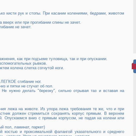
ько кисти рук и стопы. При касании колениями, бедрами, животом
 вверх или при прогибании спины не зачет.
гибание не зачет.
ажнения, как при подъеме туловища, так и при опускании.
 вспомогательных рывков.
ктем колена слегка согнутой ноги.
 ЛЕГКОЕ сгибание ног.
из и пятки не стучат об пол.
 Не нужно делать "березку", сильно отрывая таз и вставая на
ния лежа на животе. Из упора лежа требования те же, что и при
стник должен стремиться сохранять корпус прямым. В верхнем
. Опускаемся вниз с прямым корпусом, не падая на колени или
й пол, ламинат, паркет)
й костью и проксимальной фалангой указательного и среднего