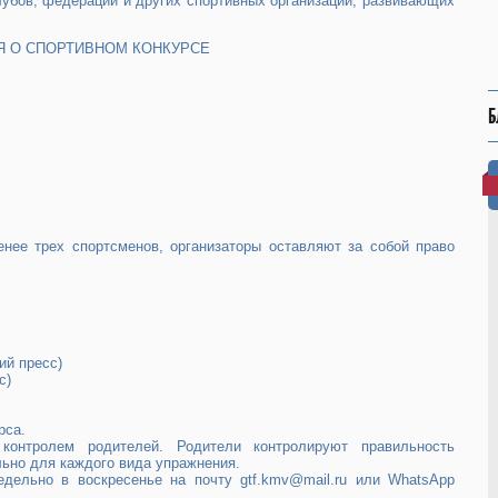
лубов, федераций и других спортивных организаций, развивающих
ИЯ О СПОРТИВНОМ КОНКУРСЕ
Б
енее трех спортсменов, организаторы оставляют за собой право
ий пресс)
с)
рса.
контролем родителей. Родители контролируют правильность
ьно для каждого вида упражнения.
дельно в воскресенье на почту gtf.kmv@mail.ru или WhatsApp