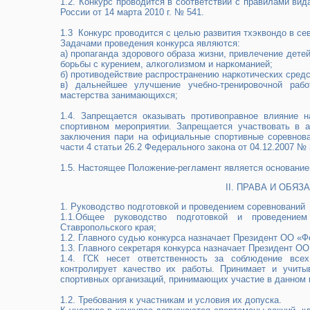
1.2​. Конкурс проводится в соответствии с правилами в
России от 14 марта 2010 г. № 541.
1.3​ Конкурс проводится с целью развития тхэквондо в с
Задачами проведения конкурса являются:
а) пропаганда здорового образа жизни, привлечение дет
борьбы с курением, алкоголизмом и наркоманией;
б) противодействие распространению наркотических средс
в) дальнейшее улучшение учебно-тренировочной раб
мастерства занимающихся;
1.4. Запрещается оказывать противоправное влияние н
спортивном мероприятии. Запрещается участвовать в а
заключения пари на официальные спортивные соревнова
части 4 статьи 26.2 Федерального закона от 04.12.2007 №
1.5. Настоящее Положение-регламент является основание
II. ПРАВА И ОБЯ
1. Руководство подготовкой и проведением соревнований
1.1.Общее руководство подготовкой и проведение
Ставропольского края;
1.2. Главного судью конкурса назначает Президент ОО «Ф
1.3. Главного секретаря конкурса назначает Президент О
1.4. ГСК несет ответственность за соблюдение всех
контролирует качество их работы. Принимает и учиты
спортивных организаций, принимающих участие в данном 
1.2.​ Требования к участникам и условия их допуска.