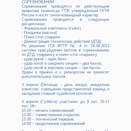
СОРЕВНОВАНИЙ.
Соревнования проводятся по действующим
правилам таэквон-до ГТФ, утвержденным ГКТФ
России и носят лично-командный характер.
Соревнования проводятся в следующих
дисциплинах:
- Формальные комплексы (хъёнг)
- Поединки (масоги)
- Поинт-стоп спарринг
- Демонстрация технических действий (ДТД).
По решению ГСК ФГТР № 4 от 19.08.2013
система присуждения баллов в соревнованиях
по ДТД, спаррингу и поинт-стоп спаррингу:
- удар рукой – один балл;
- удар ногой в среднюю секцию – два балла;
- удар ногой в верхнюю секцию – три балла.
Удары в прыжке и с разворотом не приносят
дополнительных баллов.
3 апреля (Пятница) – день заезда; мандатная
комиссия, совещание представителей команд и
заседание главной судейской коллегии;
4 апреля (Суббота) участники: до 9 лет, 15-17
лет, 18+
10.00 – начало соревнований;
13.00 – торжественное открытие;
13.30 – технический перерыв;
14.00 – продолжение соревнований