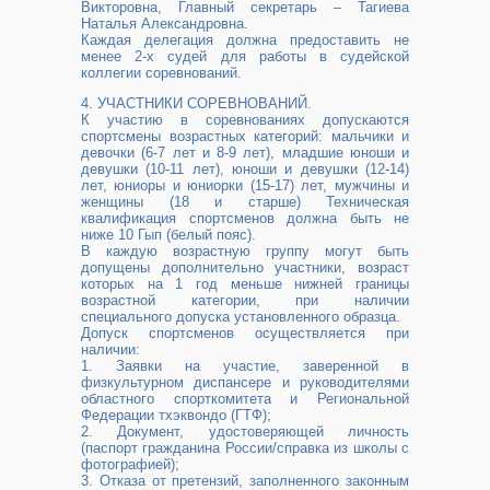
Викторовна, Главный секретарь – Тагиева
Наталья Александровна.
Каждая делегация должна предоставить не
менее 2-х судей для работы в судейской
коллегии соревнований.
4. УЧАСТНИКИ СОРЕВНОВАНИЙ.
К участию в соревнованиях допускаются
спортсмены возрастных категорий: мальчики и
девочки (6-7 лет и 8-9 лет), младшие юноши и
девушки (10-11 лет), юноши и девушки (12-14)
лет, юниоры и юниорки (15-17) лет, мужчины и
женщины (18 и старше) Техническая
квалификация спортсменов должна быть не
ниже 10 Гып (белый пояс).
В каждую возрастную группу могут быть
допущены дополнительно участники, возраст
которых на 1 год меньше нижней границы
возрастной категории, при наличии
специального допуска установленного образца.
Допуск спортсменов осуществляется при
наличии:
1. Заявки на участие, заверенной в
физкультурном диспансере и руководителями
областного спорткомитета и Региональной
Федерации тхэквондо (ГТФ);
2. Документ, удостоверяющей личность
(паспорт гражданина России/справка из школы с
фотографией);
3. Отказа от претензий, заполненного законным