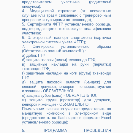
представителем участника (родителем/
опекуном);
4. Медицинской страховки (от несчастных
случаев или травм связанных с тренировочным
процессом и турнирами по тхэквондо);
5. Сертификата ФГТР установленного образца,
подтверждающего техническую квалификацию
участника;
6. Электронный паспорт спортсмена (карточка
электронной системы учёта ФГТР);
7. Экипировка установленного образца
(Обязательно полный комплект!!!) :
а) добок ГТФ;
б) защита головы (шлем) тхэквондо ГТФ;
в) защитные накладки на руки (перчатки)
тхэквондо ГТФ;
г) защитные накладки на ноги (футы) тхэквондо
ГТФ;
д) защита паховой области (бандаж) для
юношей - девушек, юниоров – юниорок, мужчин
и женщин - ОБЯЗАТЕЛЬНО!;
е) защита зубов (капа) - ОБЯЗАТЕЛЬНО!;
ж) защита груди (протектор) для девушек,
юниорок и женщин - ОБЯЗАТЕЛЬНО!
Примечание: заявки на участие предоставить на
мандатную комиссию в электронном виде
(предоставлять на flash-карте в формате Excel
установленного образца);
5. ПРОГРАММА ПРОВЕДЕНИЯ