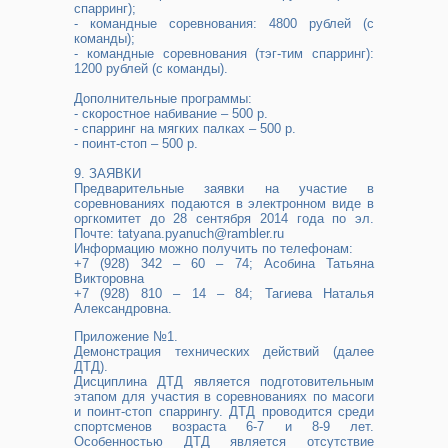
спарринг);
- командные соревнования: 4800 рублей (с
команды);
- командные соревнования (тэг-тим спарринг):
1200 рублей (с команды).
Дополнительные программы:
- скоростное набивание – 500 р.
- спарринг на мягких палках – 500 р.
- поинт-стоп – 500 р.
9. ЗАЯВКИ
Предварительные заявки на участие в
соревнованиях подаются в электронном виде в
оргкомитет до 28 сентября 2014 года по эл.
Почте: tatyana.pyanuch@rambler.ru
Информацию можно получить по телефонам:
+7 (928) 342 – 60 – 74; Асобина Татьяна
Викторовна
+7 (928) 810 – 14 – 84; Тагиева Наталья
Александровна.
Приложение №1.
Демонстрация технических действий (далее
ДТД).
Дисциплина ДТД является подготовительным
этапом для участия в соревнованиях по масоги
и поинт-стоп спаррингу. ДТД проводится среди
спортсменов возраста 6-7 и 8-9 лет.
Особенностью ДТД является отсутствие