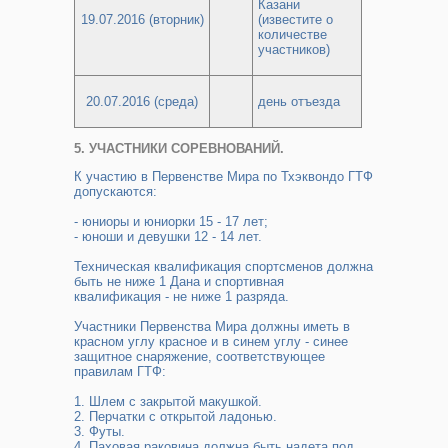
Казани
19.07.2016 (вторник)
(известите о
количестве
участников)
20.07.2016 (среда)
день отъезда
5. УЧАСТНИКИ СОРЕВНОВАНИЙ.
К участию в Первенстве Мира по Тхэквондо ГТФ
допускаются:
- юниоры и юниорки 15 - 17 лет;
- юноши и девушки 12 - 14 лет.
Техническая квалификация спортсменов должна
быть не ниже 1 Дана и спортивная
квалификация - не ниже 1 разряда.
Участники Первенства Мира должны иметь в
красном углу красное и в синем углу - синее
защитное снаряжение, соответствующее
правилам ГТФ:
1. Шлем с закрытой макушкой.
2. Перчатки с открытой ладонью.
3. Футы.
4. Паховая раковина должна быть надета под