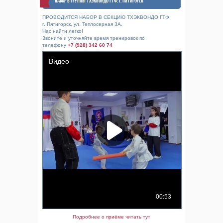
НАБОР В ГРУППЫ ТХЭКВОНДО ГТФ. Г. ПЯТИГОРСК
ПРОВОДИТСЯ НАБОР В СЕКЦИЮ ТХЭКВОНДО ГТФ.
г. Пятигорск, ул. Теплосерная 3А.
Нас найти легко!
Звоните и уточняйте время тренировок по
телефону
+7 (928) 342 60 74
Подробнее о приёме читать тут