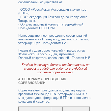
соревнований осуществляют:
- ОСОО «Российская Ассоциация таэквон-до
(ГТФ)»;
- РОО
«
Федерация Таэквон-до по Республике
Татарстан
»
;
- Организационный комитет, утверждённый
Президентом ОСОО РАТ.
Непосредственное проведение соревнований
возлагается на Главную судейскую коллегию,
утвержденную Президентом РАТ.
Главный судья соревнований - Грандмастер
Франсиско Белосо (9 Дан, Аргентина)
Главный секретарь соревнований - Толстая Н.В.
Каждая делегация должна предоставить не
менее 2-х судей для работы в судейской
коллегии соревнований.
4. ПРОГРАММА ПРОВЕДЕНИЯ
СОРЕВНОВАНИЙ
Соревнования проводятся по действующим
правилам тхэквондо ГТФ, утвержденным ГСК
международной федерацией ГТФ и носят лично-
командный характер.