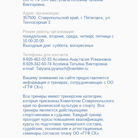
Викторовна.
Адрес организации:
357500, Ставропольский край, г. Пятигорск, ул.
Теплосерная 3
Режим работы организации:
понедельник, вторник, среда, четверг, пятница с
10.00-20.00
Выходные дни: суббота, воскресенье
Телефоны для контакта:
8-926-462-02-33 Асобина Анастасия Романовна
8-928-342-60-74 Асобина Татьяна Викторовна
e-mail: Tatyana.pyanuch@rambler.ru
Вашему вниманию на сайте предоставляется
информация о тренерах, сотрудничающих с ОО
«ГТФ СК»).
Все тренеры имеют тренерские категории,
которые присвоены Комитетом Ставропольского
края по физической культуре и спорту. Все
тренеры являются действующими
спортсменами и судьями. Каждый тренер
проходит курсы повышения квалификации,
курсы по подготовке тренерского состава,
судейские, технические и аттестационные
семинары согласно плану ОО «ГТФ СК».