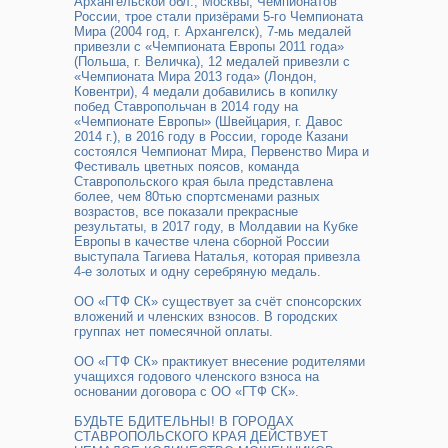
Архангельской обл., Москвы, Чемпионатов
России, трое стали призёрами 5-го Чемпионата
Мира (2004 год, г. Архангелск), 7-мь медалей
привезли с «Чемпионата Европы 2011 года»
(Польша, г. Величка), 12 медалей привезли с
«Чемпионата Мира 2013 года» (Лондон,
Ковентри), 4 медали добавились в копилку
побед Ставропольчан в 2014 году на
«Чемпионате Европы» (Швейцария, г. Давос
2014 г.), в 2016 году в России, городе Казани
состоялся Чемпионат Мира, Первенство Мира и
Фестиваль цветных поясов, команда
Ставропольского края была представлена
более, чем 80тью спортсменами разных
возрастов, все показали прекрасные
результаты, в 2017 году, в Молдавии на Кубке
Европы в качестве члена сборной России
выступала Тагиева Наталья, которая привезла
4-е золотых и одну серебряную медаль.
ОО «ГТФ СК» существует за счёт спонсорских
вложений и членских взносов. В городских
группах нет помесячной оплаты.
ОО «ГТФ СК» практикует внесение родителями
учащихся годового членского взноса на
основании договора с ОО «ГТФ СК».
БУДЬТЕ БДИТЕЛЬНЫ! В ГОРОДАХ
СТАВРОПОЛЬСКОГО КРАЯ ДЕЙСТВУЕТ