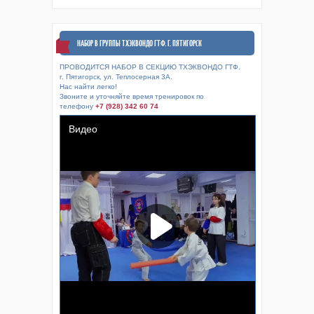
НАБОР В ГРУППЫ ТХЭКВОНДО ГТФ. Г. ПЯТИГОРСК
ПРОВОДИТСЯ НАБОР В СЕКЦИЮ ТХЭКВОНДО ГТФ.
г. Пятигорск, ул. Теплосерная 3А.
Нас найти легко!
Звоните и уточняйте время тренировок по
телефону
+7 (928) 342 60 74