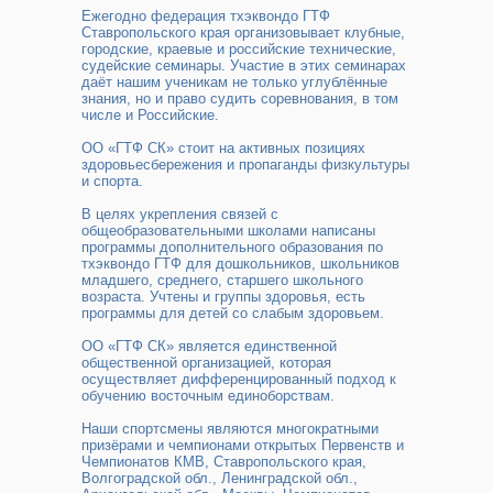
Ежегодно федерация тхэквондо ГТФ
Ставропольского края организовывает клубные,
городские, краевые и российские технические,
судейские семинары. Участие в этих семинарах
даёт нашим ученикам не только углублённые
знания, но и право судить соревнования, в том
числе и Российские.
ОО «ГТФ СК» стоит на активных позициях
здоровьесбережения и пропаганды физкультуры
и спорта.
В целях укрепления связей с
общеобразовательными школами написаны
программы дополнительного образования по
тхэквондо ГТФ для дошкольников, школьников
младшего, среднего, старшего школьного
возраста. Учтены и группы здоровья, есть
программы для детей со слабым здоровьем.
ОО «ГТФ СК» является единственной
общественной организацией, которая
осуществляет дифференцированный подход к
обучению восточным единоборствам.
Наши спортсмены являются многократными
призёрами и чемпионами открытых Первенств и
Чемпионатов КМВ, Ставропольского края,
Волгоградской обл., Ленинградской обл.,