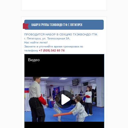
НАБОР В ГРУППЫ ТХЭКВОНДО ГТФ. Г. ПЯТИГОРСК
ПРОВОДИТСЯ НАБОР В СЕКЦИЮ ТХЭКВОНДО ГТФ.
г. Пятигорск, ул. Теплосерная 3А.
Нас найти легко!
Звоните и уточняйте время тренировок по
телефону
+7 (928) 342 60 74