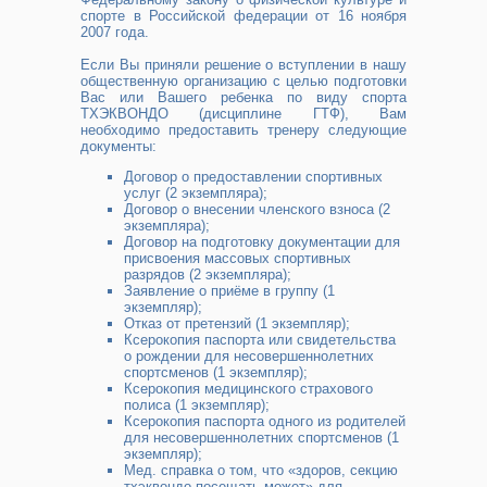
спорте в Российской федерации от 16 ноября
2007 года.
Если Вы приняли решение о вступлении в нашу
общественную организацию с целью подготовки
Вас или Вашего ребенка по виду спорта
ТХЭКВОНДО (дисциплине ГТФ), Вам
необходимо предоставить тренеру следующие
документы:
Договор о предоставлении спортивных
услуг (2 экземпляра);
Договор о внесении членского взноса (2
экземпляра);
Договор на подготовку документации для
присвоения массовых спортивных
разрядов (2 экземпляра);
Заявление о приёме в группу (1
экземпляр);
Отказ от претензий (1 экземпляр);
Ксерокопия паспорта или свидетельства
о рождении для несовершеннолетних
спортсменов (1 экземпляр);
Ксерокопия медицинского страхового
полиса (1 экземпляр);
Ксерокопия паспорта одного из родителей
для несовершеннолетних спортсменов (1
экземпляр);
Мед. справка о том, что «здоров, секцию
тхэквондо посещать может» для