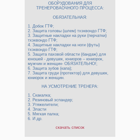
ОБОРУДОВАНИЯ ДЛЯ
ТРЕНЕРОВАОЧНОГО ПРОЦЕССА:
ОБЯЗАТЕЛЬНАЯ:
1.​ Добок ГТФ;
2.​ Защита головы (шлем) тхэквондо ГТФ;
3.​ Защитные накладки на руки (перчатки)
тхэквондо ГТФ;
4.​ Защитные накладки на ноги (футы)
тхэквондо ГТФ;
5.​ Защита паховой области (бандаж) для
юношей - девушек, юниоров – юниорок,
мужчин и женщин- ОБЯЗАТЕЛЬНО!;
6.​ Защита зубов (капа);
7.​ Защита груди (протектор) для девушек,
юниорок и женщин.
НА УСМОТРЕНИЕ ТРЕНЕРА:
1.​ Скакалка;
2.​ Резиновый эспандер;
3.​ Утяжелители;
4.​ Эласти
5.​ Мягкая палка;
6.​ И др.
скачать список